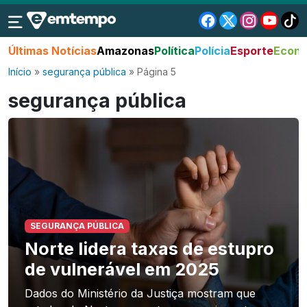
Últimas Notícias
Amazonas
Política
Polícia
Esporte
Econo
Início
»
segurança pública
»
Página 5
segurança pública
SEGURANÇA PÚBLICA
Norte lidera taxas de estupro
de vulnerável em 2025
Dados do Ministério da Justiça mostram que