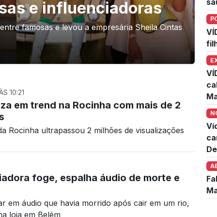
sa
osas e influenciadoras
P
entre famosas e levou a empresária Sheila Cintas
VÍ
fi
E
VÍ
ca
S 10:21
Ma
liza em trend na Rocinha com mais de 2
N
s
Ví
da Rocinha ultrapassou 2 milhões de visualizações
ca
De
A
iadora foge, espalha áudio de morte e
Fa
Ma
ar em áudio que havia morrido após cair em um rio,
uma loja em Belém