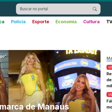
ica
Polícia
Esporte
Economia
Cultura
TV
Ma
L
Re
de
mi
L
Fá
z marca de Manaus
mo