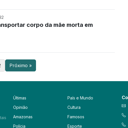
32
ansportar corpo da mãe morta em
2
Próximo »
Co
Últimas
País e Mundo
Opinião
Cultura
Amazonas
Famosos
tais
Polícia
Esporte