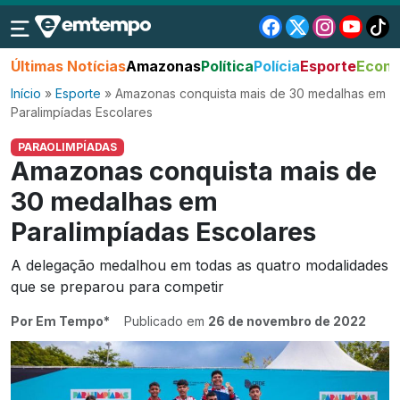
Últimas Notícias
Amazonas
Política
Polícia
Esporte
Econo
Início
»
Esporte
»
Amazonas conquista mais de 30 medalhas em
Paralimpíadas Escolares
PARAOLIMPÍADAS
Amazonas conquista mais de
30 medalhas em
Paralimpíadas Escolares
A delegação medalhou em todas as quatro modalidades
que se preparou para competir
Por Em Tempo*
Publicado em
26 de novembro de 2022