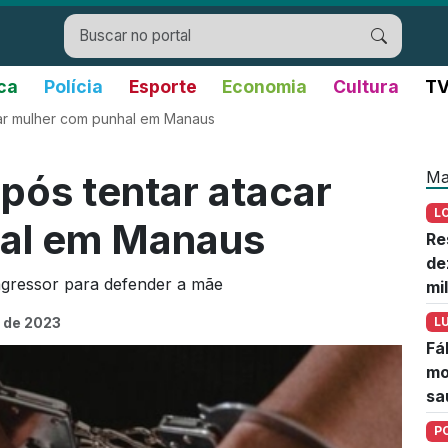
ica
Polícia
Esporte
Economia
Cultura
TV
ar mulher com punhal em Manaus
Ma
pós tentar atacar
L
al em Manaus
Re
de
 agressor para defender a mãe
mi
 de 2023
L
Fá
mo
sa
P