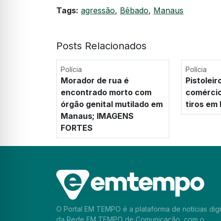
Tags:
agressão
,
Bêbado
,
Manaus
Posts Relacionados
Polícia
Polícia
Morador de rua é
Pistoleir
encontrado morto com
comérci
órgão genital mutilado em
tiros em
Manaus; IMAGENS
FORTES
O Portal EM TEMPO é a plataforma de notícias digi
da Rede EM TEMPO de Comunicação, com o