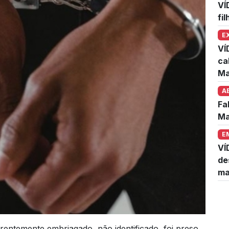
VÍ
fi
E
VÍ
ca
Ma
A
Fa
Ma
E
VÍ
de
ma
ntemente embriagado, não identificado, foi preso