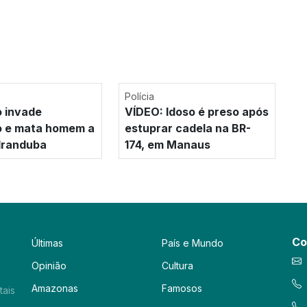
Polícia
o invade
VÍDEO: Idoso é preso após
o e mata homem a
estuprar cadela na BR-
 Iranduba
174, em Manaus
Co
Últimas
País e Mundo
Opinião
Cultura
Amazonas
Famosos
tais