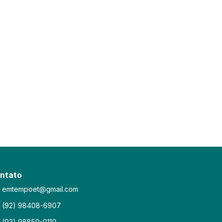
ntato
emtempoet@gmail.com
(92) 98408-6907
(92) 98859-0110