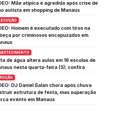
DEO: Mãe atípica é agredida após crise de
lho autista em shopping de Manaus
XECUÇÃO
DEO: Homem é executado com tiros na
beça por criminosos encapuzados em
naus
BASTECIMENTO
lta de água altera aulas em 16 escolas de
naus nesta quarta-feira (5); confira
MOÇÃO
DEO: DJ Daniel Salan chora após chuva
struir estrutura de festa, mas superação
rca evento em Manaus