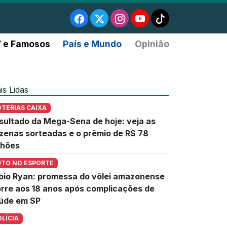
 e Famosos
País e Mundo
Opinião
is Lidas
OTERIAS CAIXA
sultado da Mega-Sena de hoje: veja as
zenas sorteadas e o prêmio de R$ 78
lhões
UTO NO ESPORTE
bio Ryan: promessa do vôlei amazonense
rre aos 18 anos após complicações de
úde em SP
OLÍCIA