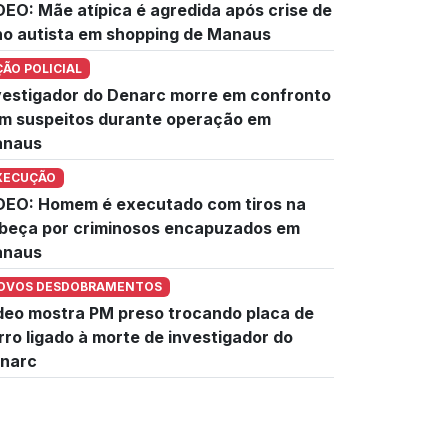
DEO: Mãe atípica é agredida após crise de
lho autista em shopping de Manaus
ÇÃO POLICIAL
vestigador do Denarc morre em confronto
m suspeitos durante operação em
naus
XECUÇÃO
DEO: Homem é executado com tiros na
beça por criminosos encapuzados em
naus
OVOS DESDOBRAMENTOS
deo mostra PM preso trocando placa de
rro ligado à morte de investigador do
narc