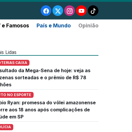
 e Famosos
País e Mundo
Opinião
is Lidas
OTERIAS CAIXA
sultado da Mega-Sena de hoje: veja as
zenas sorteadas e o prêmio de R$ 78
lhões
UTO NO ESPORTE
bio Ryan: promessa do vôlei amazonense
rre aos 18 anos após complicações de
úde em SP
OLÍCIA