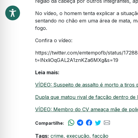
região da cabeça por outros integrantes, a
No vídeo, o homem tenta explicar a situaç
sentando no chão em uma área de mata, mas
fogo.
Confira o vídeo:
https://twitter.com/emtempofb/status/17
t=lNxliOqGAL2A1znKZa6MXg&s=19
Leia mais:
VÍDEO: Suspeito de assalto é morto a tiros po
Dupla que matou rival de facção dentro de
VÍDEO: Membro do CV ameaça mãe de policia
Compartilhe:
Tags:
crime
,
execução
,
facção