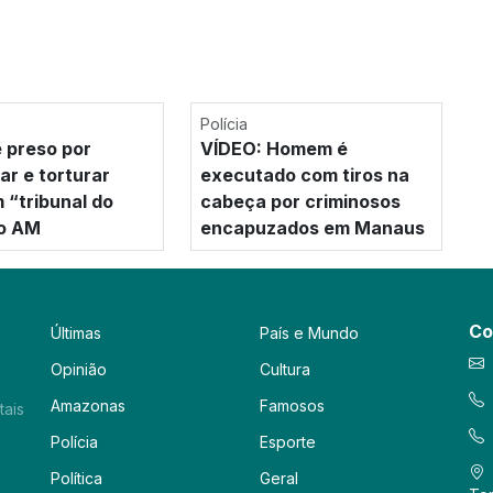
Polícia
 preso por
VÍDEO: Homem é
ar e torturar
executado com tiros na
 “tribunal do
cabeça por criminosos
no AM
encapuzados em Manaus
Co
Últimas
País e Mundo
Opinião
Cultura
Amazonas
Famosos
tais
Polícia
Esporte
Política
Geral