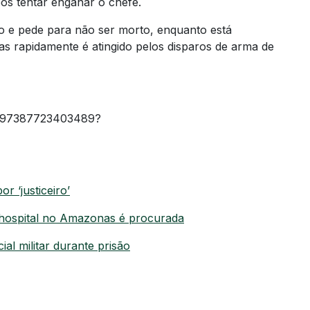
pós tentar enganar o chefe.
ão e pede para não ser morto, enquanto está
 rapidamente é atingido pelos disparos de arma de
28897387723403489?
r ‘justiceiro’
 hospital no Amazonas é procurada
l militar durante prisão