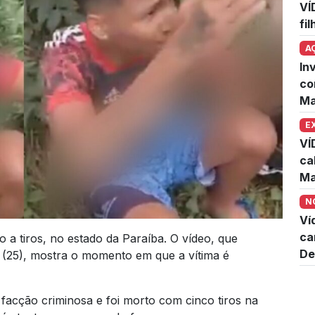
VÍ
fi
A
In
co
Ma
E
VÍ
ca
Ma
N
Ví
ca
 a tiros, no estado da Paraíba. O vídeo, que
De
o (25), mostra o momento em que a vítima é
facção criminosa e foi morto com cinco tiros na