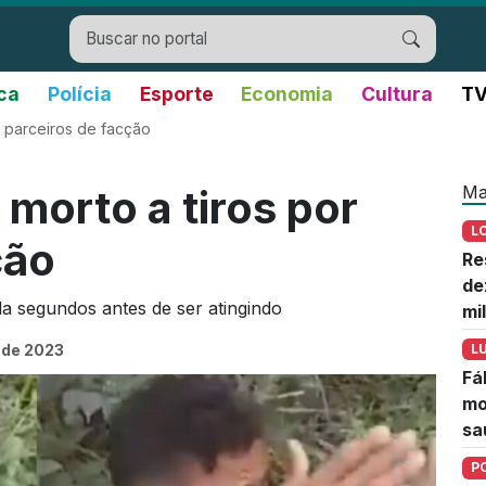
ica
Polícia
Esporte
Economia
Cultura
TV
 parceiros de facção
Ma
orto a tiros por
L
ção
Re
de
a segundos antes de ser atingindo
mi
 de 2023
L
Fá
mo
sa
P