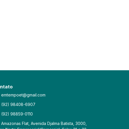
ntato
emtempoet@gmail.com
(92) 98408-6907
(92) 98859-0110
Amazonas Flat, Avenida Djalma Batista, 3000,