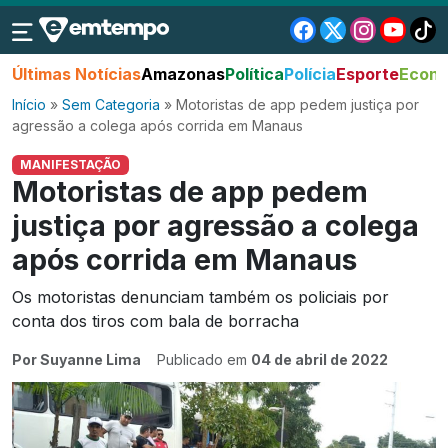
Últimas Notícias
Amazonas
Política
Polícia
Esporte
Econo
Início
»
Sem Categoria
»
Motoristas de app pedem justiça por
agressão a colega após corrida em Manaus
MANIFESTAÇÃO
Motoristas de app pedem
justiça por agressão a colega
após corrida em Manaus
Os motoristas denunciam também os policiais por
conta dos tiros com bala de borracha
Por Suyanne Lima
Publicado em
04 de abril de 2022