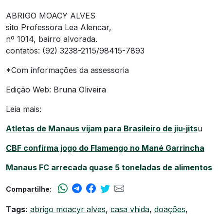
ABRIGO MOACY ALVES
sito Professora Lea Alencar,
nº 1014, bairro alvorada.
contatos: (92) 3238-2115/98415-7893
*Com informações da assessoria
Edição Web: Bruna Oliveira
Leia mais:
Atletas de Manaus vijam para Brasileiro de jiu-jits
u
CBF confirma jogo do Flamengo no Mané Garrincha
Manaus FC arrecada quase 5 toneladas de alimentos
Compartilhe:
Tags:
abrigo moacyr alves
,
casa vhida
,
doações
,