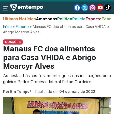
Últimas Notícias
Amazonas
Política
Polícia
Esporte
Econo
Início
»
Esporte
»
Manaus FC doa alimentos para Casa VHIDA e
Abrigo Moarcyr Alves
DOAÇÕES
Manaus FC doa alimentos
para Casa VHIDA e Abrigo
Moarcyr Alves
As cestas básicas foram entregues nas instituições pelo
goleiro Pedro Gomes e lateral Felipe Cordeiro
Por Em Tempo*
Publicado em
04 de maio de 2022