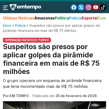
Últimas Notícias
Amazonas
Política
Polícia
Esporte
Econo
Início
»
Polícia
»
Suspeitos são presos por aplicar golpes da
pirâmide financeira em mais de R$ 75 milhões
OPERAÇÃO NEGÓCIO TURVO
Suspeitos são presos por
aplicar golpes da pirâmide
financeira em mais de R$ 75
milhões
O grupo operava um esquema de pirâmide financeira
que teria movimentado mais de R$ 75 milhões
Por EM TEMPO
Publicado em
25 de fevereiro de 2026