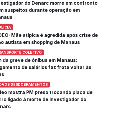
vestigador do Denarc morre em confronto
m suspeitos durante operação em
naus
OLÍCIA
DEO: Mãe atípica é agredida após crise de
lho autista em shopping de Manaus
RANSPORTE COLETIVO
m da greve de ônibus em Manaus:
gamento de salários faz frota voltar às
as
OVOS DESDOBRAMENTOS
deo mostra PM preso trocando placa de
rro ligado à morte de investigador do
narc