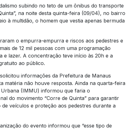
lismo subindo no teto de um ônibus do transporte
uinta”, na noite desta quinta-feira (09/04), no bairro
eio à multidão, o homem que vestia apenas bermuda
straram o empurra-empurra e riscos aos pedestres e
u mais de 12 mil pessoas com uma programação
ca e lazer. A concentração teve início às 20h e a
ratuito ao público.
olicitou informações da Prefeitura de Manaus
ta matéria não houve resposta. Ainda na quarta-feira
de Urbana (IMMU) informou que faria o
al do movimento “Corre de Quinta” para garantir
o de veículos e proteção aos pedestres durante a
ganização do evento informou que “esse tipo de