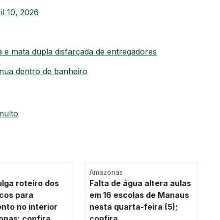
il 10, 2026
a e mata dupla disfarçada de entregadores
nua dentro de banheiro
multo
Amazonas
ulga roteiro dos
Falta de água altera aulas
cos para
em 16 escolas de Manaus
nto no interior
nesta quarta-feira (5);
nas; confira
confira