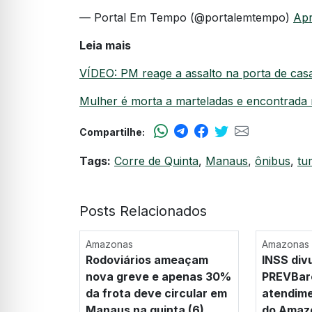
— Portal Em Tempo (@portalemtempo)
Apr
Leia mais
VÍDEO: PM reage a assalto na porta de cas
Mulher é morta a marteladas e encontrada 
Compartilhe:
Tags:
Corre de Quinta
,
Manaus
,
ônibus
,
tu
Posts Relacionados
Amazonas
Amazonas
Rodoviários ameaçam
INSS div
nova greve e apenas 30%
PREVBar
da frota deve circular em
atendime
Manaus na quinta (6)
do Amazo