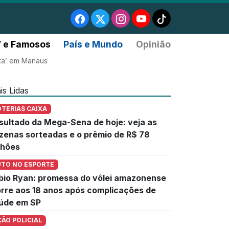
 e Famosos
País e Mundo
Opinião
nta’ em Manaus
is Lidas
OTERIAS CAIXA
sultado da Mega-Sena de hoje: veja as
zenas sorteadas e o prêmio de R$ 78
lhões
UTO NO ESPORTE
bio Ryan: promessa do vôlei amazonense
rre aos 18 anos após complicações de
úde em SP
ÇÃO POLICIAL