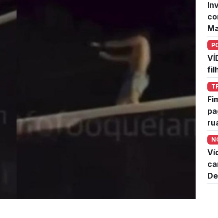
In
co
Ma
P
VÍ
fi
T
Fi
pa
ru
N
Ví
ca
De