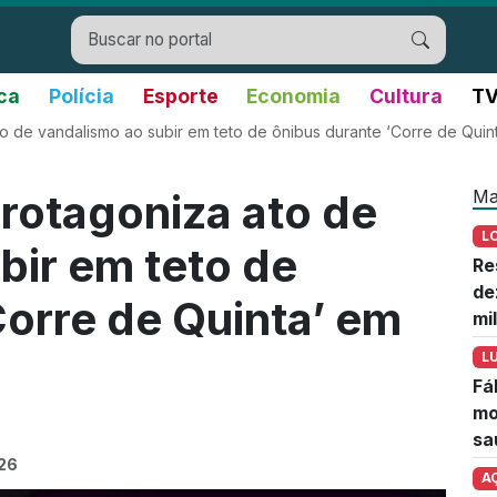
ica
Polícia
Esporte
Economia
Cultura
TV
 de vandalismo ao subir em teto de ônibus durante ‘Corre de Qui
Ma
otagoniza ato de
L
bir em teto de
Re
de
Corre de Quinta’ em
mi
L
Fá
mo
sa
026
A