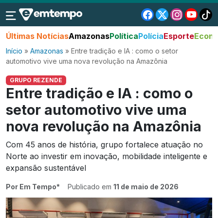
Últimas Notícias
Amazonas
Política
Polícia
Esporte
Econo
Início
»
Amazonas
»
Entre tradição e IA : como o setor
automotivo vive uma nova revolução na Amazônia
GRUPO REZENDE
Entre tradição e IA : como o
setor automotivo vive uma
nova revolução na Amazônia
Com 45 anos de história, grupo fortalece atuação no
Norte ao investir em inovação, mobilidade inteligente e
expansão sustentável
Por Em Tempo*
Publicado em
11 de maio de 2026