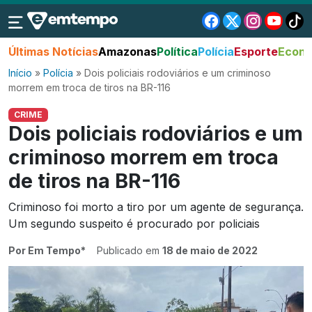
Últimas Notícias
Amazonas
Política
Polícia
Esporte
Econo
Início
»
Polícia
»
Dois policiais rodoviários e um criminoso
morrem em troca de tiros na BR-116
CRIME
Dois policiais rodoviários e um
criminoso morrem em troca
de tiros na BR-116
Criminoso foi morto a tiro por um agente de segurança.
Um segundo suspeito é procurado por policiais
Por Em Tempo*
Publicado em
18 de maio de 2022