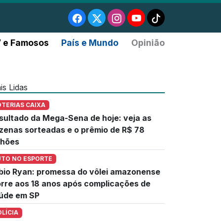
 e Famosos
País e Mundo
Opinião
is Lidas
OTERIAS CAIXA
sultado da Mega-Sena de hoje: veja as
zenas sorteadas e o prêmio de R$ 78
lhões
UTO NO ESPORTE
bio Ryan: promessa do vôlei amazonense
rre aos 18 anos após complicações de
úde em SP
OLÍCIA