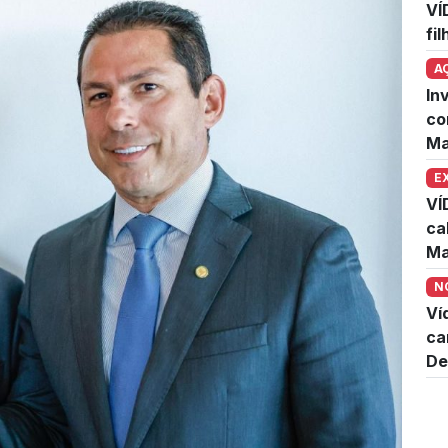
VÍ
fi
A
In
co
Ma
E
VÍ
ca
Ma
N
Ví
ca
De