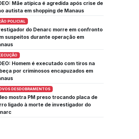
DEO: Mãe atípica é agredida após crise de
lho autista em shopping de Manaus
ÇÃO POLICIAL
vestigador do Denarc morre em confronto
m suspeitos durante operação em
naus
XECUÇÃO
DEO: Homem é executado com tiros na
beça por criminosos encapuzados em
naus
OVOS DESDOBRAMENTOS
deo mostra PM preso trocando placa de
rro ligado à morte de investigador do
narc