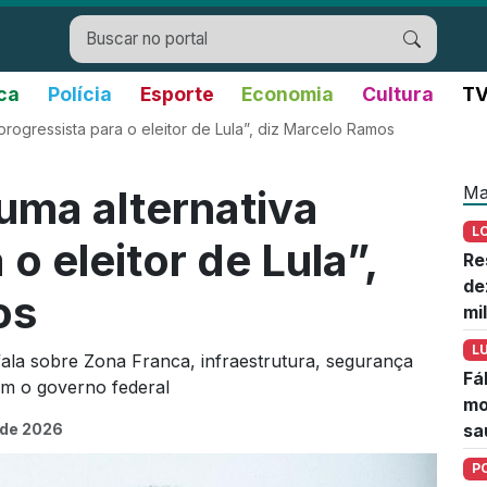
ica
Polícia
Esporte
Economia
Cultura
TV
progressista para o eleitor de Lula”, diz Marcelo Ramos
Ma
uma alternativa
L
o eleitor de Lula”,
Re
de
os
mi
L
la sobre Zona Franca, infraestrutura, segurança
Fá
om o governo federal
mo
 de 2026
sa
P