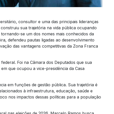
sitário, consultor e uma das principais lideranças
construiu sua trajetória na vida pública ocupando
o, tornando-se um dos nomes mais conhecidos da
ira, defendeu pautas ligadas ao desenvolvimento
rvação das vantagens competitivas da Zona Franca
o federal. Foi na Câmara dos Deputados que sua
 em que ocupou a vice-presidência da Casa
a em funções de gestão pública. Sua trajetória é
elacionados à infraestrutura, educação, saúde e
co nos impactos dessas políticas para a população
ral nas eleições de 2026, Marcelo Ramos busca