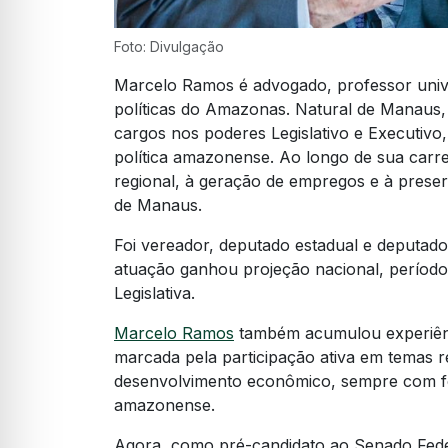
Foto: Divulgação
Marcelo Ramos é advogado, professor univer
políticas do Amazonas. Natural de Manaus, 
cargos nos poderes Legislativo e Executiv
política amazonense. Ao longo de sua carre
regional, à geração de empregos e à prese
de Manaus.
Foi vereador, deputado estadual e deputad
atuação ganhou projeção nacional, período
Legislativa.
Marcelo Ramos
também acumulou experiênci
marcada pela participação ativa em temas r
desenvolvimento econômico, sempre com fo
amazonense.
Agora, como pré-candidato ao Senado Fede