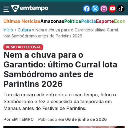
Últimas Notícias
Amazonas
Política
Polícia
Esporte
Econo
Início
»
Cultura
»
Nem a chuva para o Garantido: último Curral
lota Sambódromo antes de Parintins 2026
RUMO AO FESTIVAL
Nem a chuva para o
Garantido: último Curral lota
Sambódromo antes de
Parintins 2026
Torcida encarnada enfrentou o mau tempo, lotou o
Sambódromo e fez a despedida da temporada em
Manaus antes do Festival de Parintins.
Por EM TEMPO
Publicado em
06 de junho de 2026