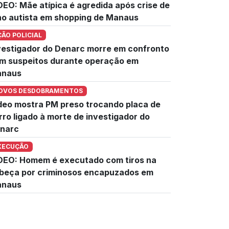
DEO: Mãe atípica é agredida após crise de
lho autista em shopping de Manaus
ÇÃO POLICIAL
vestigador do Denarc morre em confronto
m suspeitos durante operação em
naus
OVOS DESDOBRAMENTOS
deo mostra PM preso trocando placa de
rro ligado à morte de investigador do
narc
XECUÇÃO
DEO: Homem é executado com tiros na
beça por criminosos encapuzados em
naus