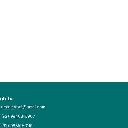
ntato
emtempoet@gmail.com
(92) 98408-6907
(92) 98859-0110