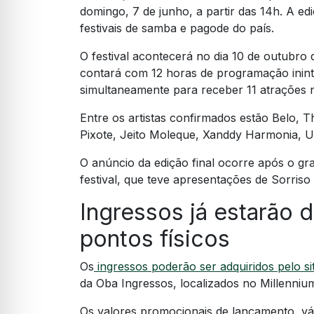
domingo, 7 de junho, a partir das 14h. A 
festivais de samba e pagode do país.
O festival acontecerá no dia 10 de outubr
contará com 12 horas de programação ininte
simultaneamente para receber 11 atrações na
Entre os artistas confirmados estão Belo, T
Pixote, Jeito Moleque, Xanddy Harmonia, U
O anúncio da edição final ocorre após o gra
festival, que teve apresentações de Sorri
Ingressos já estarão d
pontos físicos
Os
ingressos poderão ser adquiridos pelo site
da Oba Ingressos, localizados no Millenni
Os valores promocionais de lançamento, vál