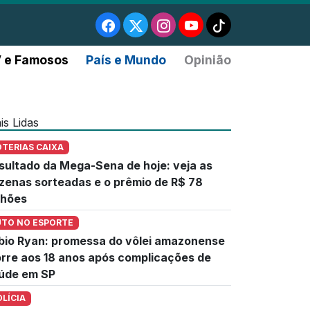
 e Famosos
País e Mundo
Opinião
is Lidas
OTERIAS CAIXA
sultado da Mega-Sena de hoje: veja as
zenas sorteadas e o prêmio de R$ 78
lhões
UTO NO ESPORTE
bio Ryan: promessa do vôlei amazonense
rre aos 18 anos após complicações de
úde em SP
OLÍCIA