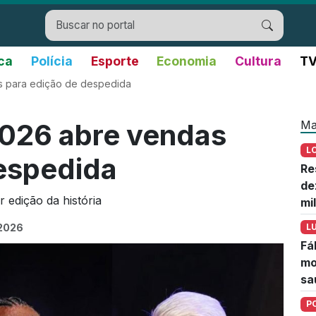
ica
Polícia
Esporte
Economia
Cultura
TV
 para edição de despedida
Ma
026 abre vendas
L
espedida
Re
de
 edição da história
mi
 2026
L
Fá
mo
sa
P