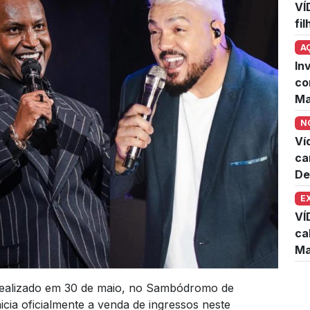
VÍ
fi
A
In
co
Ma
N
Ví
ca
De
E
VÍ
ca
Ma
realizado em 30 de maio, no Sambódromo de
ia oficialmente a venda de ingressos neste