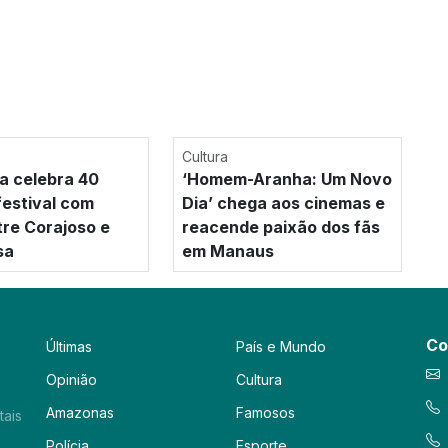
Cultura
a celebra 40
‘Homem-Aranha: Um Novo
festival com
Dia’ chega aos cinemas e
tre Corajoso e
reacende paixão dos fãs
sa
em Manaus
Co
Últimas
País e Mundo
Opinião
Cultura
Amazonas
Famosos
tais
Polícia
Esporte