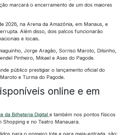
edição marcará o encerramento de um dos maiores
o de 2026, na Arena da Amazônia, em Manaus, e
rrupta. Além disso, dois palcos funcionarão
cionais e locais.
hiaguinho, Jorge Aragão, Sorriso Maroto, Dilsinho,
endel Pinheiro, Mikael e Ases do Pagode.
nde público prestigiar o lançamento oficial do
so Maroto e Turma do Pagode.
isponíveis online e em
 da Bilheteria Digital
e também nos pontos físicos
um Shopping e no Teatro Manauara.
idos para o primeiro lote e para meia-entrada, são: