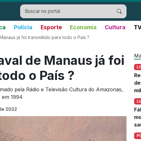
ica
Polícia
Esporte
Economia
Cultura
TV
anaus já foi transmitido para todo o País ?
Ma
aval de Manaus já foi
L
todo o País ?
Re
de
ormado pela Rádio e Televisão Cultura do Amazonas,
mi
e em 1994
L
 de 2022
Fá
mo
sa
P