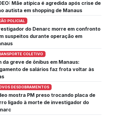
DEO: Mãe atípica é agredida após crise de
lho autista em shopping de Manaus
ÇÃO POLICIAL
vestigador do Denarc morre em confronto
m suspeitos durante operação em
naus
RANSPORTE COLETIVO
m da greve de ônibus em Manaus:
gamento de salários faz frota voltar às
as
OVOS DESDOBRAMENTOS
deo mostra PM preso trocando placa de
rro ligado à morte de investigador do
narc