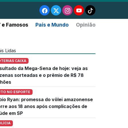
 e Famosos
País e Mundo
Opinião
is Lidas
OTERIAS CAIXA
sultado da Mega-Sena de hoje: veja as
zenas sorteadas e o prêmio de R$ 78
lhões
UTO NO ESPORTE
bio Ryan: promessa do vôlei amazonense
rre aos 18 anos após complicações de
úde em SP
OLÍCIA