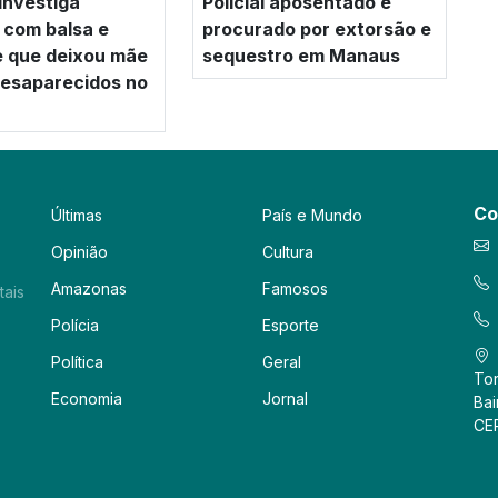
investiga
Policial aposentado é
 com balsa e
procurado por extorsão e
e que deixou mãe
sequestro em Manaus
 desaparecidos no
Co
Últimas
País e Mundo
Opinião
Cultura
Amazonas
Famosos
tais
Polícia
Esporte
Política
Geral
Tor
Economia
Jornal
Bai
CE