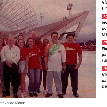
VÍ
fi
A
In
co
Ma
T
Fi
pa
ru
N
Ví
ca
De
arnaval de Manus