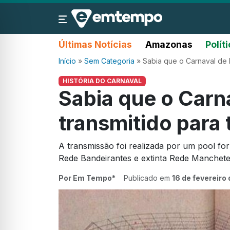
Últimas Notícias
Amazonas
Polít
Início
»
Sem Categoria
»
Sabia que o Carnaval de M
HISTÓRIA DO CARNAVAL
Sabia que o Carn
transmitido para 
A transmissão foi realizada por um pool f
Rede Bandeirantes e extinta Rede Manchet
Por Em Tempo*
Publicado em
16 de fevereiro