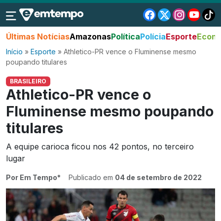
Últimas Notícias
Amazonas
Política
Polícia
Esporte
Econo
Início
»
Esporte
»
Athletico-PR vence o Fluminense mesmo
poupando titulares
BRASILEIRO
Athletico-PR vence o
Fluminense mesmo poupando
titulares
A equipe carioca ficou nos 42 pontos, no terceiro
lugar
Por Em Tempo*
Publicado em
04 de setembro de 2022