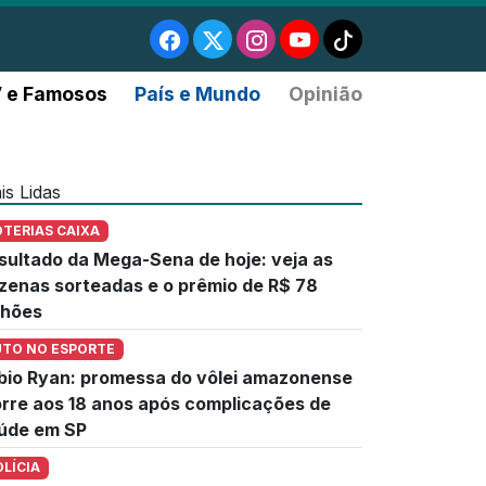
 e Famosos
País e Mundo
Opinião
is Lidas
OTERIAS CAIXA
sultado da Mega-Sena de hoje: veja as
zenas sorteadas e o prêmio de R$ 78
lhões
UTO NO ESPORTE
bio Ryan: promessa do vôlei amazonense
rre aos 18 anos após complicações de
úde em SP
OLÍCIA