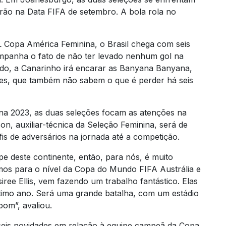
arão na Data FIFA de setembro. A bola rola no
 Copa América Feminina, o Brasil chega com seis
ampanha o fato de não ter levado nenhum gol na
o, a Canarinho irá encarar as Banyana Banyana,
es, que também não sabem o que é perder há seis
na 2023, as duas seleções focam as atenções na
on, auxiliar-técnica da Seleção Feminina, será de
is de adversários na jornada até a competição.
pe deste continente, então, para nós, é muito
mos para o nível da Copa do Mundo FIFA Austrália e
iree Ellis, vem fazendo um trabalho fantástico. Elas
timo ano. Será uma grande batalha, com um estádio
bom”, avaliou.
seis novidades em relação à equipe campeã da Copa