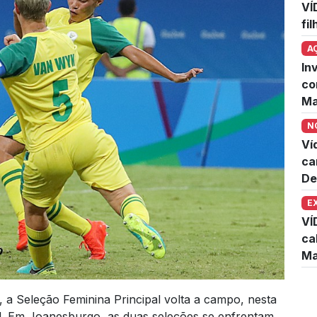
VÍ
fi
A
In
co
Ma
N
Ví
ca
De
E
VÍ
ca
Ma
 Seleção Feminina Principal volta a campo, nesta
Sul. Em Joanesburgo, as duas seleções se enfrentam