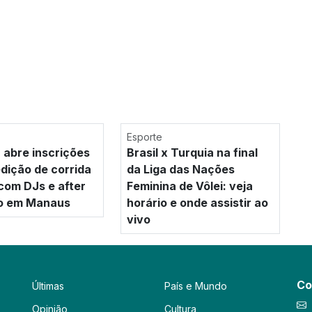
Esporte
 abre inscrições
Brasil x Turquia na final
edição de corrida
da Liga das Nações
com DJs e after
Feminina de Vôlei: veja
vo em Manaus
horário e onde assistir ao
vivo
Co
Últimas
País e Mundo
Opinião
Cultura