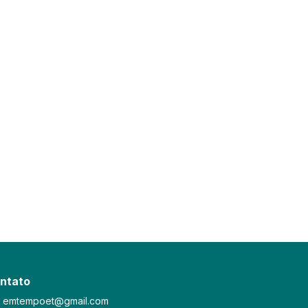
ntato
emtempoet@gmail.com