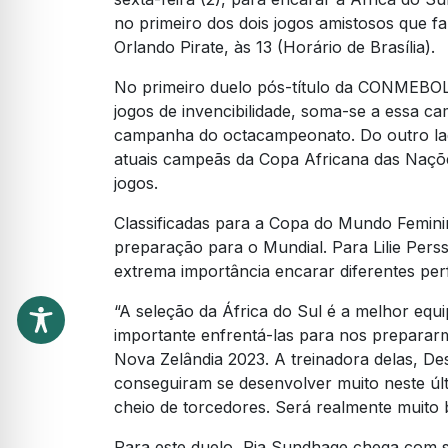
no primeiro dos dois jogos amistosos que f
Orlando Pirate, às 13 (Horário de Brasília).
No primeiro duelo pós-título da CONMEBOL
jogos de invencibilidade, soma-se a essa c
campanha do octacampeonato. Do outro lad
atuais campeãs da Copa Africana das Naçõ
jogos.
Classificadas para a Copa do Mundo Femini
preparação para o Mundial. Para Lilie Perss
extrema importância encarar diferentes perf
“A seleção da África do Sul é a melhor equi
importante enfrentá-las para nos preparar
Nova Zelândia 2023. A treinadora delas, Des
conseguiram se desenvolver muito neste úl
cheio de torcedores. Será realmente muito 
Para este duelo, Pia Sundhage chega com 