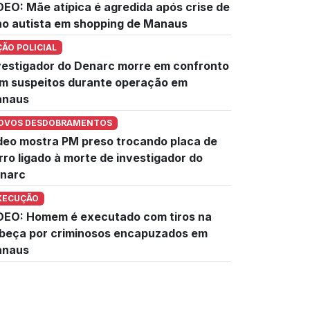
DEO: Mãe atípica é agredida após crise de
lho autista em shopping de Manaus
ÇÃO POLICIAL
vestigador do Denarc morre em confronto
m suspeitos durante operação em
naus
OVOS DESDOBRAMENTOS
deo mostra PM preso trocando placa de
rro ligado à morte de investigador do
narc
XECUÇÃO
DEO: Homem é executado com tiros na
beça por criminosos encapuzados em
naus