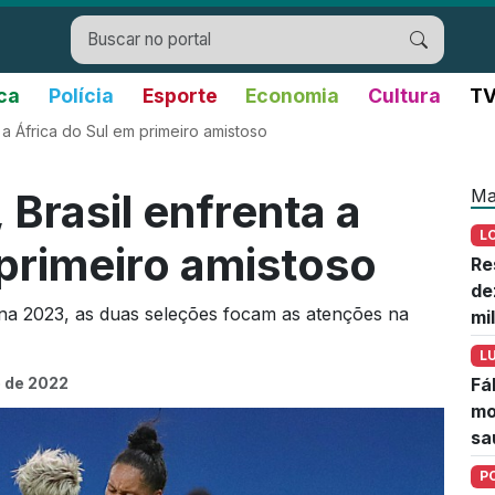
ica
Polícia
Esporte
Economia
Cultura
TV
a África do Sul em primeiro amistoso
Ma
Brasil enfrenta a
L
 primeiro amistoso
Re
de
na 2023, as duas seleções focam as atenções na
mi
L
 de 2022
Fá
mo
sa
P