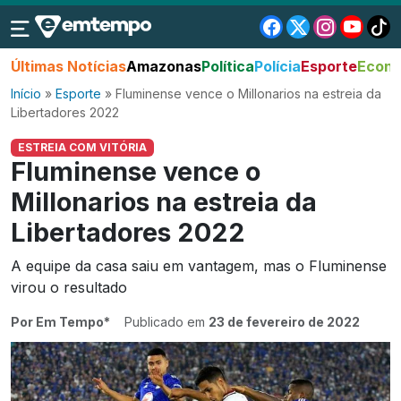
Últimas Notícias
Amazonas
Política
Polícia
Esporte
Econo
Início
»
Esporte
»
Fluminense vence o Millonarios na estreia da
Libertadores 2022
ESTREIA COM VITÓRIA
Fluminense vence o
Millonarios na estreia da
Libertadores 2022
A equipe da casa saiu em vantagem, mas o Fluminense
virou o resultado
Por Em Tempo*
Publicado em
23 de fevereiro de 2022