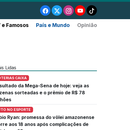
 e Famosos
País e Mundo
Opinião
is Lidas
OTERIAS CAIXA
sultado da Mega-Sena de hoje: veja as
zenas sorteadas e o prêmio de R$ 78
lhões
UTO NO ESPORTE
bio Ryan: promessa do vôlei amazonense
rre aos 18 anos após complicações de