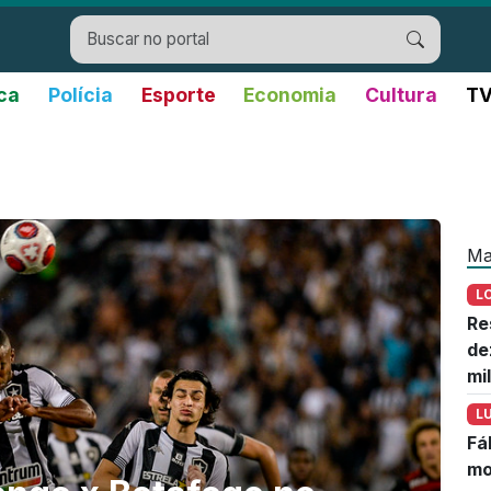
ica
Polícia
Esporte
Economia
Cultura
TV
Ma
L
Re
de
mi
L
Fá
mo