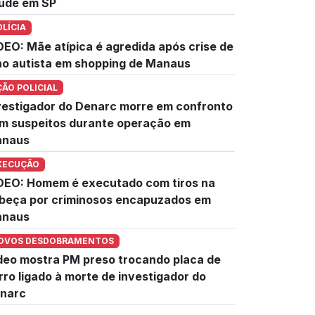
úde em SP
OLÍCIA
DEO: Mãe atípica é agredida após crise de
lho autista em shopping de Manaus
ÇÃO POLICIAL
vestigador do Denarc morre em confronto
m suspeitos durante operação em
naus
XECUÇÃO
DEO: Homem é executado com tiros na
beça por criminosos encapuzados em
naus
OVOS DESDOBRAMENTOS
deo mostra PM preso trocando placa de
rro ligado à morte de investigador do
narc