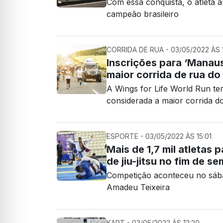
Com essa conquista, o atleta
campeão brasileiro
CORRIDA DE RUA - 03/05/2022 ÀS 
Inscrições para ‘Manaus
maior corrida de rua d
A Wings for Life World Run te
considerada a maior corrida 
ESPORTE - 03/05/2022 ÀS 15:01
Mais de 1,7 mil atleta
de jiu-jitsu no fim de s
Competição aconteceu no sába
Amadeu Teixeira
KART - 03/05/2022 ÀS 12:20