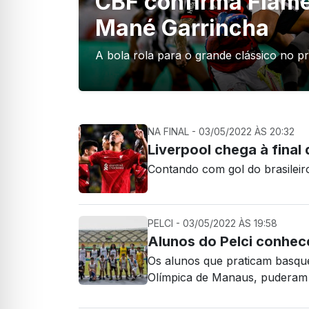
CBF confirma Flame
Mané Garrincha
A bola rola para o grande clássico no p
NA FINAL - 03/05/2022 ÀS 20:32
Liverpool chega à fina
Contando com gol do brasileiro
PELCI - 03/05/2022 ÀS 19:58
Alunos do Pelci conhe
Os alunos que praticam basque
Olímpica de Manaus, puderam 