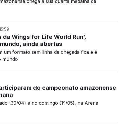
 amazonense chega à sua quarta medalha de
15:59
 da Wings for Life World Run’,
o mundo, ainda abertas
m um formato sem linha de chegada fixa e é
do mundo
s participaram do campeonato amazonense
emana
do (30/04) e no domingo (1º/05), na Arena