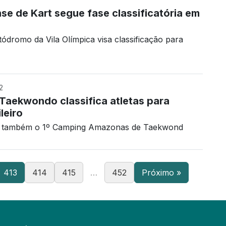
 de Kart segue fase classificatória em
ódromo da Vila Olímpica visa classificação para
2
aekwondo classifica atletas para
leiro
ado também o 1º Camping Amazonas de Taekwond
413
414
415
…
452
Próximo »