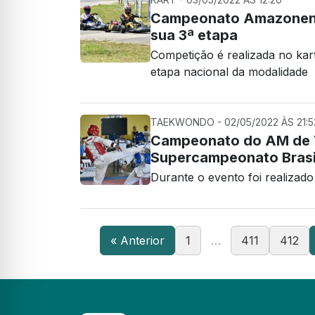
Campeonato Amazonense
sua 3ª etapa
Competição é realizada no kart
etapa nacional da modalidade
TAEKWONDO - 02/05/2022 ÀS 21:5
Campeonato do AM de T
Supercampeonato Brasi
Durante o evento foi realiz
« Anterior
1
…
411
412