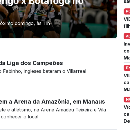
ngo x Botafogo no
sa
P
VÍ
róximo domingo, às 11h
fi
A
In
co
Ma
l da Liga dos Campeões
E
 Fabinho, ingleses bateram o Villarreal
VÍ
ca
Ma
N
cem a Arena da Amazônia, em Manaus
Ví
te e atletismo, na Arena Amadeu Teixeira e Vila
ca
conhecer o local
De