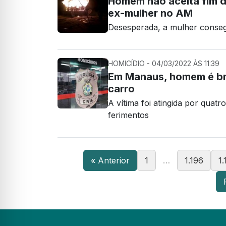
Homem não aceita fim d
ex-mulher no AM
Desesperada, a mulher consegu
HOMICÍDIO - 04/03/2022 ÀS 11:39
Em Manaus, homem é br
carro
A vítima foi atingida por quatro
ferimentos
« Anterior
1
…
1.196
1.