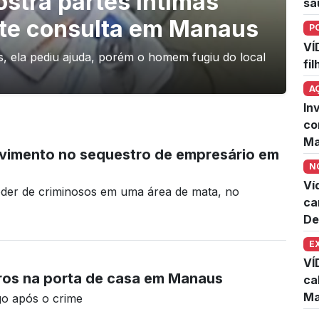
stra partes íntimas
sa
nte consulta em Manaus
P
VÍ
es, ela pediu ajuda, porém o homem fugiu do local
fi
A
In
co
Ma
lvimento no sequestro de empresário em
N
Ví
oder de criminosos em uma área de mata, no
ca
De
E
VÍ
ros na porta de casa em Manaus
ca
Ma
go após o crime