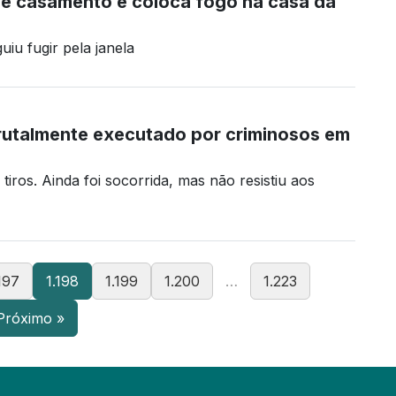
e casamento e coloca fogo na casa da
iu fugir pela janela
utalmente executado por criminosos em
 tiros. Ainda foi socorrida, mas não resistiu aos
197
1.198
1.199
1.200
…
1.223
Próximo »