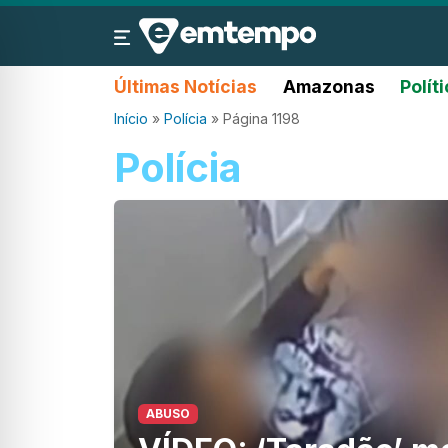
Últimas Notícias
Amazonas
Polít
Início
»
Polícia
»
Página 1198
Polícia
ABUSO