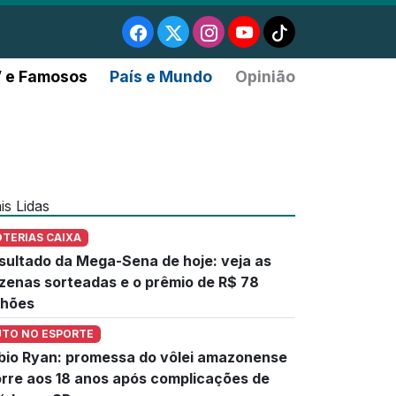
 e Famosos
País e Mundo
Opinião
is Lidas
OTERIAS CAIXA
sultado da Mega-Sena de hoje: veja as
zenas sorteadas e o prêmio de R$ 78
lhões
UTO NO ESPORTE
bio Ryan: promessa do vôlei amazonense
rre aos 18 anos após complicações de