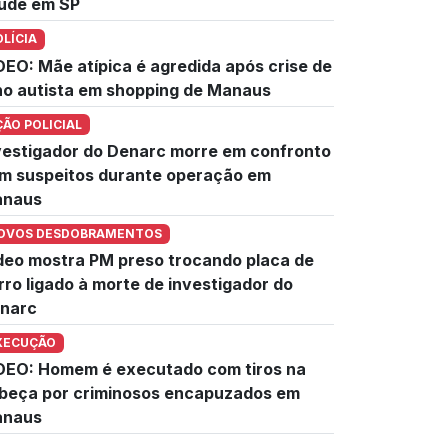
úde em SP
OLÍCIA
DEO: Mãe atípica é agredida após crise de
lho autista em shopping de Manaus
ÇÃO POLICIAL
vestigador do Denarc morre em confronto
m suspeitos durante operação em
naus
OVOS DESDOBRAMENTOS
deo mostra PM preso trocando placa de
rro ligado à morte de investigador do
narc
XECUÇÃO
DEO: Homem é executado com tiros na
beça por criminosos encapuzados em
naus