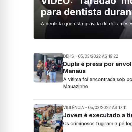
VÍDEO: ‘Taradão’ mo
para dentista dura
A dentista que está grávida de dois mes
DEHS - 05/03/2022 ÀS 19:22
Dupla é presa por envo
Manaus
A vítima foi encontrada sob p
Mauazinho
VIOLÊNCIA - 05/03/2022 ÀS 17:11
Jovem é executado a ti
Os criminosos fugiram a pé lo