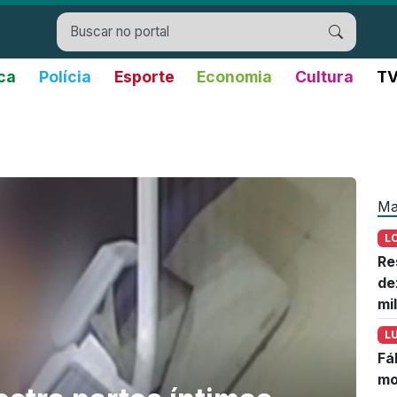
ica
Polícia
Esporte
Economia
Cultura
TV
Ma
L
Re
de
mi
L
Fá
mo