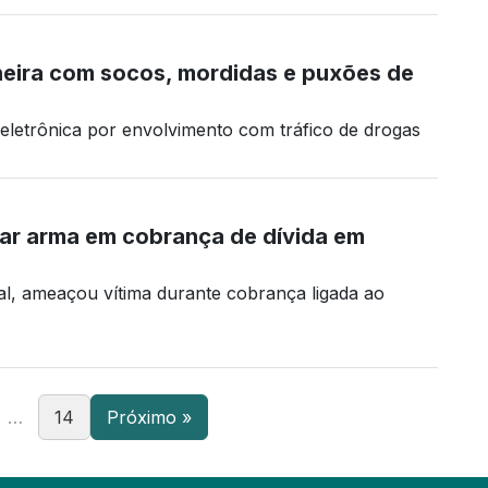
ira com socos, mordidas e puxões de
a eletrônica por envolvimento com tráfico de drogas
sar arma em cobrança de dívida em
al, ameaçou vítima durante cobrança ligada ao
…
14
Próximo »