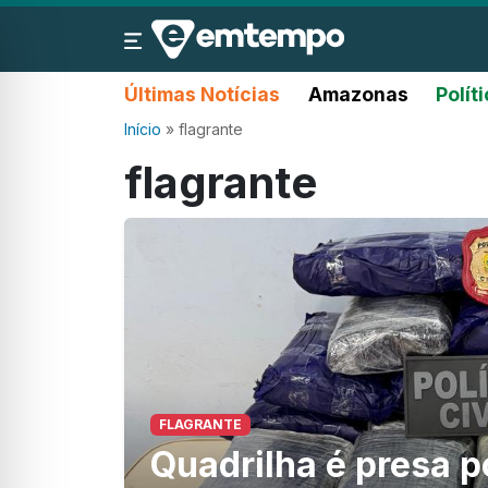
Últimas Notícias
Amazonas
Polít
Início
»
flagrante
flagrante
FLAGRANTE
Quadrilha é presa po