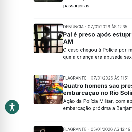
passageiras
DENÚNCIA - 07/01/2026 ÀS 12:35
Pai é preso após estupra
AM
O caso chegou à Polícia por m
que a criança era abusada sex
FLAGRANTE - 07/01/2026 ÀS 11:51
Quatro homens são pre
embarcação no Rio Sol
Ação da Polícia Militar, com 
embarcação próxima a Benjam
FLAGRANTE - 05/01/2026 ÀS 13:49