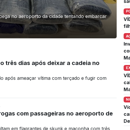
sa
P
ega no aeroporto da cidade tentando embarcar
VÍ
fi
A
In
co
Ma
 três dias após deixar a cadeia no
E
VÍ
do após ameaçar vítima com terçado e fugir com
ca
Ma
N
4
Ví
rogas com passageiras no aeroporto de
ca
De
sultam em flagrantes de skunk e maconha com três