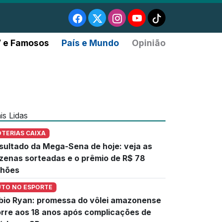
 e Famosos
País e Mundo
Opinião
is Lidas
OTERIAS CAIXA
sultado da Mega-Sena de hoje: veja as
zenas sorteadas e o prêmio de R$ 78
lhões
UTO NO ESPORTE
bio Ryan: promessa do vôlei amazonense
rre aos 18 anos após complicações de