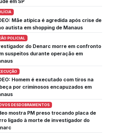
úde em SP
OLÍCIA
DEO: Mãe atípica é agredida após crise de
lho autista em shopping de Manaus
ÇÃO POLICIAL
vestigador do Denarc morre em confronto
m suspeitos durante operação em
naus
XECUÇÃO
DEO: Homem é executado com tiros na
beça por criminosos encapuzados em
naus
OVOS DESDOBRAMENTOS
deo mostra PM preso trocando placa de
rro ligado à morte de investigador do
narc