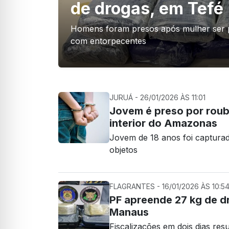
de drogas, em Tefé
Homens foram presos após mulher ser p
com entorpecentes
JURUÁ - 26/01/2026 ÀS 11:01
Jovem é preso por roubo
interior do Amazonas
Jovem de 18 anos foi captura
objetos
FLAGRANTES - 16/01/2026 ÀS 10:5
PF apreende 27 kg de d
Manaus
Fiscalizações em dois dias re