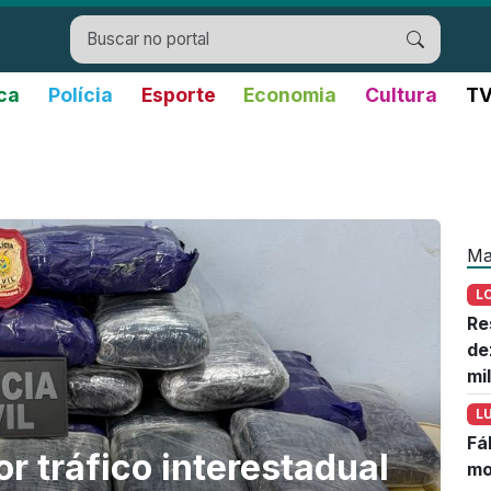
ica
Polícia
Esporte
Economia
Cultura
TV
Ma
L
Re
de
mi
L
Fá
r tráfico interestadual
mo