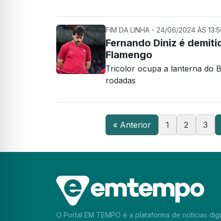
FIM DA LINHA - 24/06/2024 ÀS 13:5
Fernando Diniz é demiti
Flamengo
Tricolor ocupa a lanterna do 
rodadas
« Anterior
1
2
3
O Portal EM TEMPO é a plataforma de notícias digi