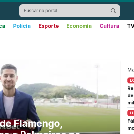
ica
Polícia
Esporte
Economia
Cultura
TV
Ma
L
Re
de
mi
L
 de Flamengo,
Fá
mo