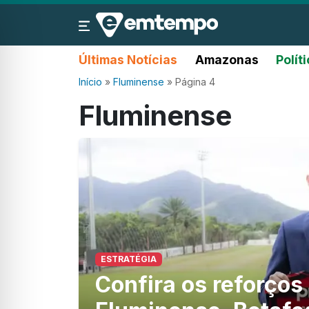
Últimas Notícias
Amazonas
Polít
Início
»
Fluminense
»
Página 4
Fluminense
ESTRATÉGIA
Confira os reforços