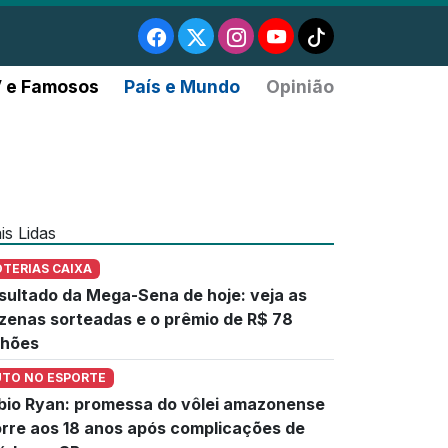
 e Famosos
País e Mundo
Opinião
is Lidas
OTERIAS CAIXA
sultado da Mega-Sena de hoje: veja as
zenas sorteadas e o prêmio de R$ 78
lhões
UTO NO ESPORTE
bio Ryan: promessa do vôlei amazonense
rre aos 18 anos após complicações de