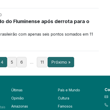
0
do do Fluminense após derrota para o
Brasileirão com apenas seis pontos somados em 11
4
5
6
…
11
Próximo »
Co
Últimas
País e Mundo
Opinião
Cultura
Amazonas
Famosos
tais