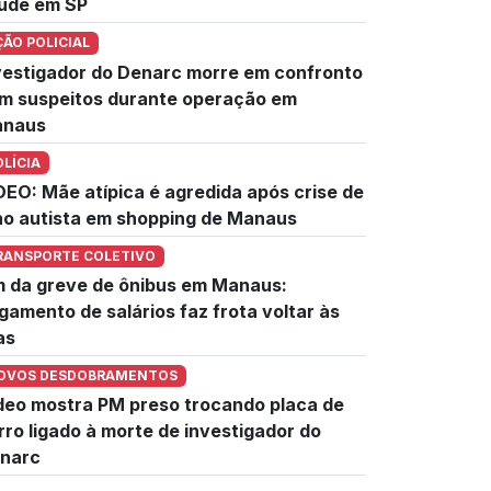
úde em SP
ÇÃO POLICIAL
vestigador do Denarc morre em confronto
m suspeitos durante operação em
naus
OLÍCIA
DEO: Mãe atípica é agredida após crise de
lho autista em shopping de Manaus
RANSPORTE COLETIVO
m da greve de ônibus em Manaus:
gamento de salários faz frota voltar às
as
OVOS DESDOBRAMENTOS
deo mostra PM preso trocando placa de
rro ligado à morte de investigador do
narc