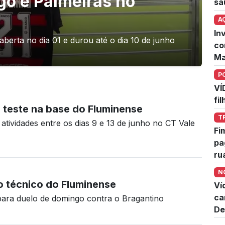
go e Palmeiras no
sa
A
In
aberta no dia 01 e durou até o dia 10 de junho
co
Ma
P
VÍ
fi
 teste na base do Fluminense
T
 atividades entre os dias 9 e 13 de junho no CT Vale
Fi
pa
ru
N
 técnico do Fluminense
Ví
ca
para duelo de domingo contra o Bragantino
De