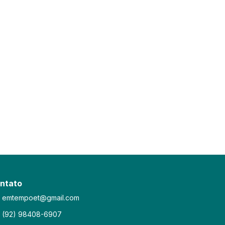
ntato
emtempoet@gmail.com
(92) 98408-6907