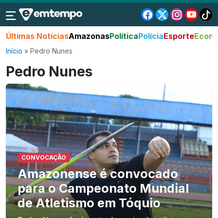
Últimas Notícias
Amazonas
Política
Polícia
Esporte
Econo
Início
»
Pedro Nunes
Pedro Nunes
CONVOCAÇÃO
Amazonense é convocado
para o Campeonato Mundial
de Atletismo em Tóquio