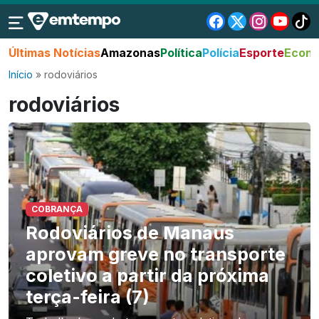
Últimas Notícias
Amazonas
Política
Polícia
Esporte
Econo
Início
»
rodoviários
rodoviários
COBRANÇA
Rodoviários de Manaus
aprovam greve no transporte
coletivo a partir da próxima
terça-feira (7)