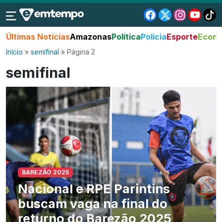
Últimas Notícias
Amazonas
Política
Polícia
Esporte
Econo
Início
»
semifinal
»
Página 2
semifinal
BAREZÃO 2025
Nacional e RPE Parintins
buscam vaga na final do
returno do Barezão 2025