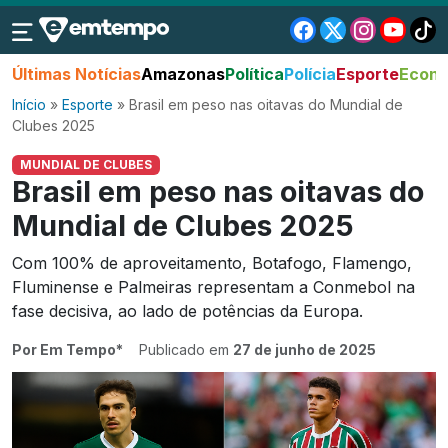
Últimas Notícias
Amazonas
Política
Polícia
Esporte
Econo
Início
»
Esporte
»
Brasil em peso nas oitavas do Mundial de
Clubes 2025
MUNDIAL DE CLUBES
Brasil em peso nas oitavas do
Mundial de Clubes 2025
Com 100% de aproveitamento, Botafogo, Flamengo,
Fluminense e Palmeiras representam a Conmebol na
fase decisiva, ao lado de potências da Europa.
Por Em Tempo*
Publicado em
27 de junho de 2025