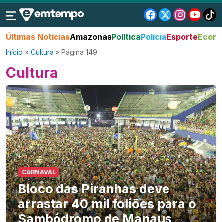
Últimas Notícias
Amazonas
Política
Polícia
Esporte
Econo
Início
»
Cultura
»
Página 149
Cultura
CARNAVAL
Bloco das Piranhas deve
arrastar 40 mil foliões para o
Sambódromo de Manaus