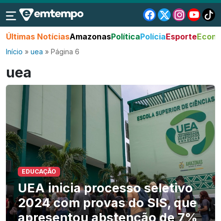
Últimas Notícias
Amazonas
Política
Polícia
Esporte
Econo
Início
»
uea
»
Página 6
uea
EDUCAÇÃO
UEA inicia processo seletivo
2024 com provas do SIS, que
apresentou abstenção de 7%