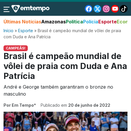
Últimas Notícias
Amazonas
Política
Polícia
Esporte
Econo
Início
»
Esporte
»
Brasil é campeão mundial de vôlei de praia
com Duda e Ana Patrícia
CAMPEÃS!
Brasil é campeão mundial de
vôlei de praia com Duda e Ana
Patrícia
André e George também garantiram o bronze no
masculino
Por Em Tempo*
Publicado em
20 de junho de 2022