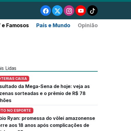
 e Famosos
País e Mundo
Opinião
is Lidas
OTERIAS CAIXA
sultado da Mega-Sena de hoje: veja as
zenas sorteadas e o prêmio de R$ 78
lhões
UTO NO ESPORTE
bio Ryan: promessa do vôlei amazonense
rre aos 18 anos após complicações de