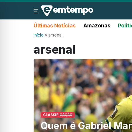
Últimas Notícias
Amazonas
Polít
Início
»
arsenal
arsenal
CLASSIFICAÇÃO
Quem é Gabriel Marti