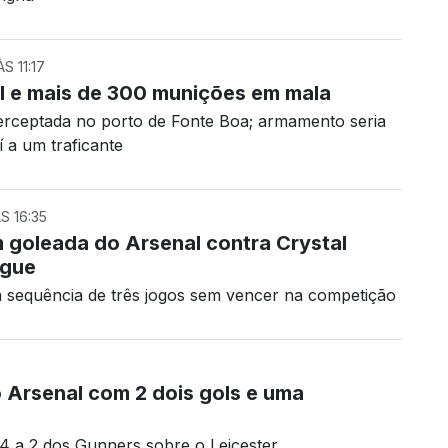
S 11:17
il e mais de 300 munições em mala
nterceptada no porto de Fonte Boa; armamento seria
 a um traficante
S 16:35
m goleada do Arsenal contra Crystal
ague
 sequência de três jogos sem vencer na competição
o Arsenal com 2 dois gols e uma
e 4 a 2 dos Gunners sobre o Leicester