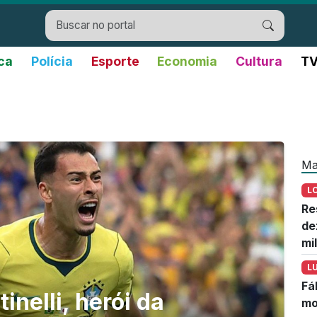
ica
Polícia
Esporte
Economia
Cultura
TV
Ma
L
Re
de
mi
L
Fá
nelli, herói da
mo