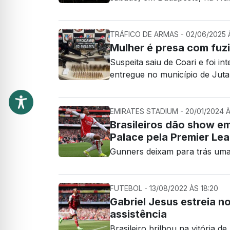
TRÁFICO DE ARMAS - 02/06/2025 À
Mulher é presa com fuz
Suspeita saiu de Coari e foi i
entregue no município de Jutaí
EMIRATES STADIUM - 20/01/2024 À
Brasileiros dão show e
Palace pela Premier Le
Gunners deixam para trás uma
FUTEBOL - 13/08/2022 ÀS 18:20
Gabriel Jesus estreia n
assistência
Brasileiro brilhou na vitória d