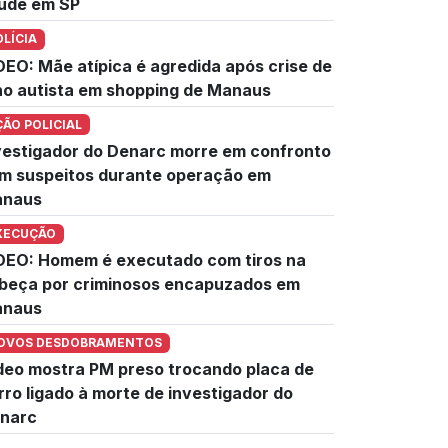
úde em SP
OLÍCIA
DEO: Mãe atípica é agredida após crise de
lho autista em shopping de Manaus
ÇÃO POLICIAL
vestigador do Denarc morre em confronto
m suspeitos durante operação em
naus
XECUÇÃO
DEO: Homem é executado com tiros na
beça por criminosos encapuzados em
naus
OVOS DESDOBRAMENTOS
deo mostra PM preso trocando placa de
rro ligado à morte de investigador do
narc