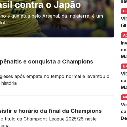
sa
asil contra o Japão
P
no e que atua pelo Arsenal, da Inglaterra, é um
VÍ
tti.
fi
A
In
co
Ma
pênaltis e conquista a Champions
E
VÍ
ngleses após empate no tempo normal e levantou o
ca
história
Ma
N
Ví
istir e horário da final da Champions
ca
De
 o título da Champions League 2025/26 neste
ngria