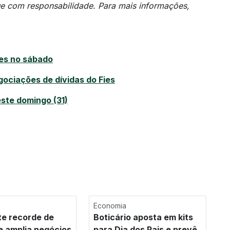
ue com responsabilidade. Para mais informações,
es no sábado
ociações de dívidas do Fies
ste domingo (31)
Economia
te recorde de
Boticário aposta em kits
 e amplia negócios
para Dia dos Pais e prevê