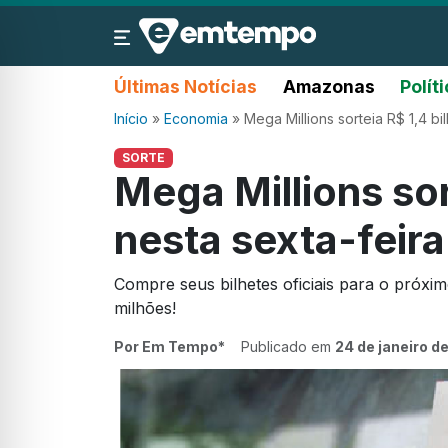
Últimas Notícias
Amazonas
Polít
Início
»
Economia
»
Mega Millions sorteia R$ 1,4 bi
SORTE
Mega Millions sor
nesta sexta-feira
Compre seus bilhetes oficiais para o próx
milhões!
Por Em Tempo*
Publicado em
24 de janeiro d