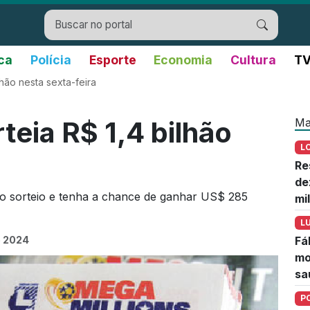
ica
Polícia
Esporte
Economia
Cultura
TV
lhão nesta sexta-feira
Ma
teia R$ 1,4 bilhão
L
Re
de
imo sorteio e tenha a chance de ganhar US$ 285
mi
L
e 2024
Fá
mo
sa
P