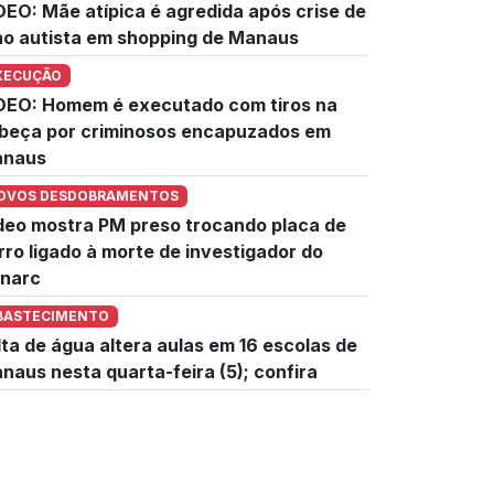
DEO: Mãe atípica é agredida após crise de
lho autista em shopping de Manaus
XECUÇÃO
DEO: Homem é executado com tiros na
beça por criminosos encapuzados em
naus
OVOS DESDOBRAMENTOS
deo mostra PM preso trocando placa de
rro ligado à morte de investigador do
narc
BASTECIMENTO
lta de água altera aulas em 16 escolas de
naus nesta quarta-feira (5); confira