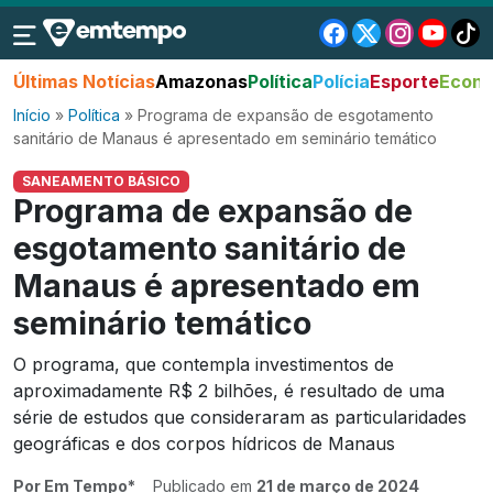
Últimas Notícias
Amazonas
Política
Polícia
Esporte
Econo
Início
»
Política
»
Programa de expansão de esgotamento
sanitário de Manaus é apresentado em seminário temático
SANEAMENTO BÁSICO
Programa de expansão de
esgotamento sanitário de
Manaus é apresentado em
seminário temático
O programa, que contempla investimentos de
aproximadamente R$ 2 bilhões, é resultado de uma
série de estudos que consideraram as particularidades
geográficas e dos corpos hídricos de Manaus
Por Em Tempo*
Publicado em
21 de março de 2024