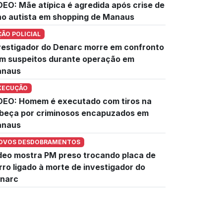
DEO: Mãe atípica é agredida após crise de
lho autista em shopping de Manaus
ÇÃO POLICIAL
vestigador do Denarc morre em confronto
m suspeitos durante operação em
naus
XECUÇÃO
DEO: Homem é executado com tiros na
beça por criminosos encapuzados em
naus
OVOS DESDOBRAMENTOS
deo mostra PM preso trocando placa de
rro ligado à morte de investigador do
narc