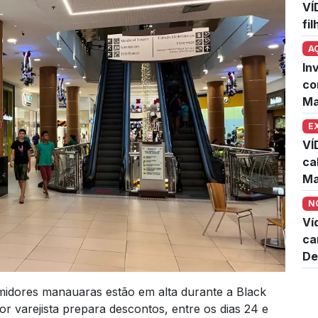
VÍ
fi
A
In
co
Ma
E
VÍ
ca
Ma
N
Ví
ca
De
idores manauaras estão em alta durante a Black
r varejista prepara descontos, entre os dias 24 e