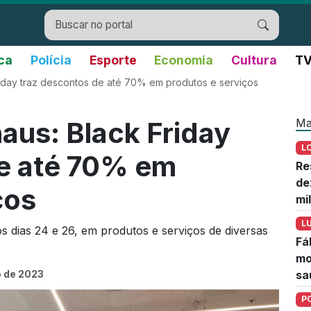
ica
Polícia
Esporte
Economia
Cultura
TV
iday traz descontos de até 70% em produtos e serviços
Ma
us: Black Friday
L
de até 70% em
Re
de
ços
mi
L
os dias 24 e 26, em produtos e serviços de diversas
Fá
mo
 de 2023
sa
P