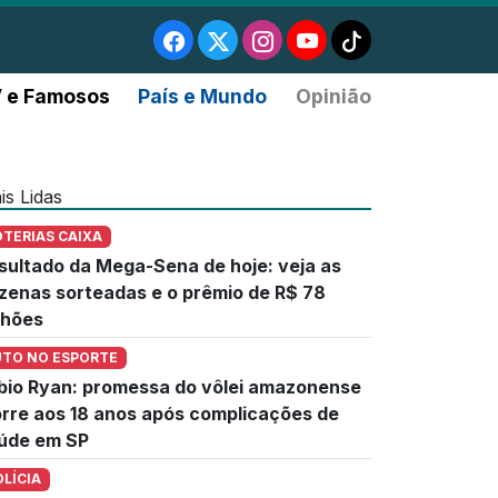
 e Famosos
País e Mundo
Opinião
is Lidas
OTERIAS CAIXA
sultado da Mega-Sena de hoje: veja as
zenas sorteadas e o prêmio de R$ 78
lhões
UTO NO ESPORTE
bio Ryan: promessa do vôlei amazonense
rre aos 18 anos após complicações de
úde em SP
OLÍCIA