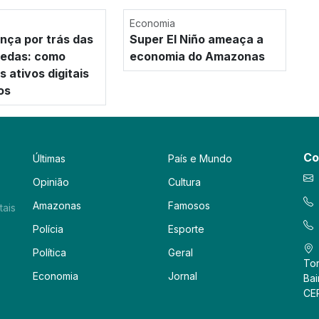
Economia
nça por trás das
Super El Niño ameaça a
oedas: como
economia do Amazonas
 ativos digitais
os
Co
Últimas
País e Mundo
Opinião
Cultura
Amazonas
Famosos
tais
Polícia
Esporte
Política
Geral
Tor
Economia
Jornal
Bai
CE