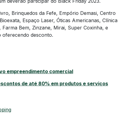
m deverão participar do Black Friday 2023.
ivro, Brinquedos da Fefe, Empório Demasi, Centro
ioexata, Espaço Laser, Óticas Americanas, Clínica
o, Farma Bem, Zinzane, Mirai, Super Coxinha, e
ão oferecendo desconto.
ovo empreendimento comercial
escontos de até 80% em produtos e serviços
pping