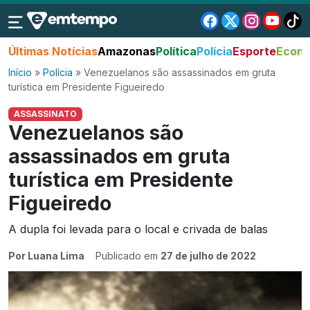
Últimas Notícias
Amazonas
Política
Polícia
Esporte
Econo
Início
»
Polícia
»
Venezuelanos são assassinados em gruta
turística em Presidente Figueiredo
ASSASSINATO
Venezuelanos são
assassinados em gruta
turística em Presidente
Figueiredo
A dupla foi levada para o local e crivada de balas
Por Luana Lima
Publicado em
27 de julho de 2022