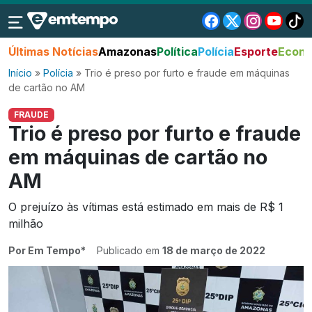
Últimas Notícias
Amazonas
Política
Polícia
Esporte
Econo
Início
»
Polícia
»
Trio é preso por furto e fraude em máquinas
de cartão no AM
FRAUDE
Trio é preso por furto e fraude
em máquinas de cartão no
AM
O prejuízo às vítimas está estimado em mais de R$ 1
milhão
Por Em Tempo*
Publicado em
18 de março de 2022