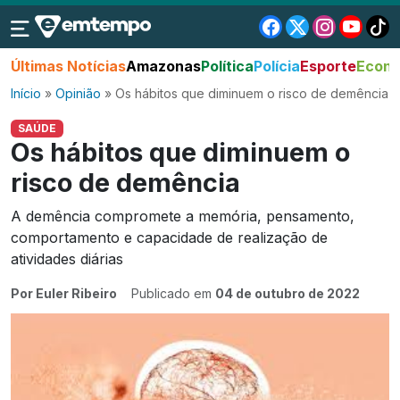
Últimas Notícias
Amazonas
Política
Polícia
Esporte
Econo
Início
»
Opinião
»
Os hábitos que diminuem o risco de demência
SAÚDE
Os hábitos que diminuem o
risco de demência
A demência compromete a memória, pensamento,
comportamento e capacidade de realização de
atividades diárias
Por Euler Ribeiro
Publicado em
04 de outubro de 2022