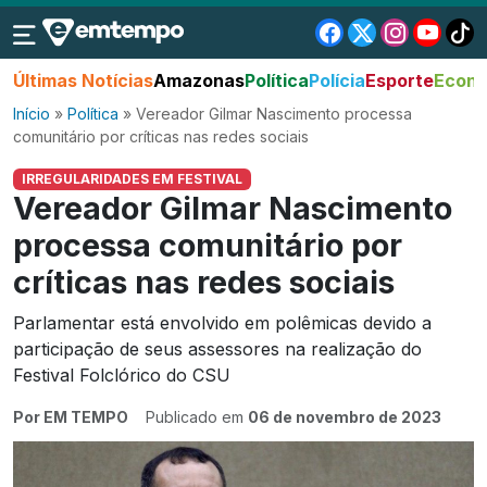
Últimas Notícias
Amazonas
Política
Polícia
Esporte
Econo
Início
»
Política
»
Vereador Gilmar Nascimento processa
comunitário por críticas nas redes sociais
IRREGULARIDADES EM FESTIVAL
Vereador Gilmar Nascimento
processa comunitário por
críticas nas redes sociais
Parlamentar está envolvido em polêmicas devido a
participação de seus assessores na realização do
Festival Folclórico do CSU
Por EM TEMPO
Publicado em
06 de novembro de 2023