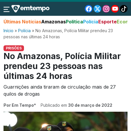
Últimas Notícias
Amazonas
Política
Polícia
Esporte
Econo
Início
»
Polícia
»
No Amazonas, Polícia Militar prendeu 23
pessoas nas últimas 24 horas
PRISÕES
No Amazonas, Polícia Militar
prendeu 23 pessoas nas
últimas 24 horas
Guarnições ainda tiraram de circulação mais de 27
quilos de drogas
Por Em Tempo*
Publicado em
30 de março de 2022