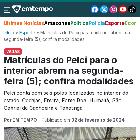
Últimas Notícias
Amazonas
Política
Polícia
Esporte
Econo
Início
»
Esporte
»
Matrículas do Pelci para o interior abrem na
segunda-feira (5); confira modalidades
VAGAS
Matrículas do Pelci para o
interior abrem na segunda-
feira (5); confira modalidades
Pelci conta com seis polos localizados no interior do
estado: Codajás, Envira, Fonte Boa, Humaitá, São
Gabriel da Cachoeira e Tabatinga
Por EM TEMPO
Publicado em
02 de fevereiro de 2024