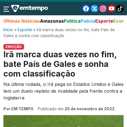
Últimas Notícias
Amazonas
Política
Polícia
Esporte
Econo
Início
»
Esporte
»
Irã marca duas vezes no fim, bate País de
Gales e sonha com classificação
EMOÇÃO
Irã marca duas vezes no fim,
bate País de Gales e sonha
com classificação
Na última rodada, o Irã pega os Estados Unidos e Gales
tem um duelo repleto de rivalidade pela frente contra a
Inglaterra
Por EM TEMPO
Publicado em
25 de novembro de 2022